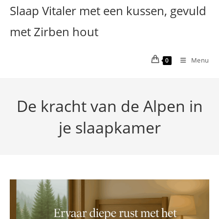
Ga
Slaap Vitaler met een kussen, gevuld
naar
met Zirben hout
inhoud
Menu
0
De kracht van de Alpen in
je slaapkamer