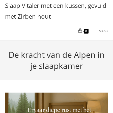
Ga
Slaap Vitaler met een kussen, gevuld
naar
met Zirben hout
inhoud
Menu
0
De kracht van de Alpen in
je slaapkamer