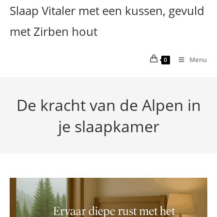
Ga
Slaap Vitaler met een kussen, gevuld
naar
met Zirben hout
inhoud
Menu
0
De kracht van de Alpen in
je slaapkamer