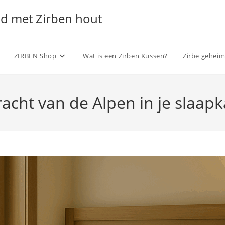
ld met Zirben hout
ZIRBEN Shop
Wat is een Zirben Kussen?
Zirbe gehei
racht van de Alpen in je slaap