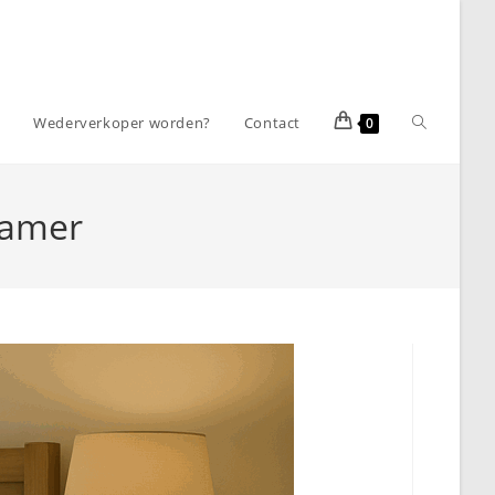
Toggle
m
Wederverkoper worden?
Contact
0
website
kamer
zoeken