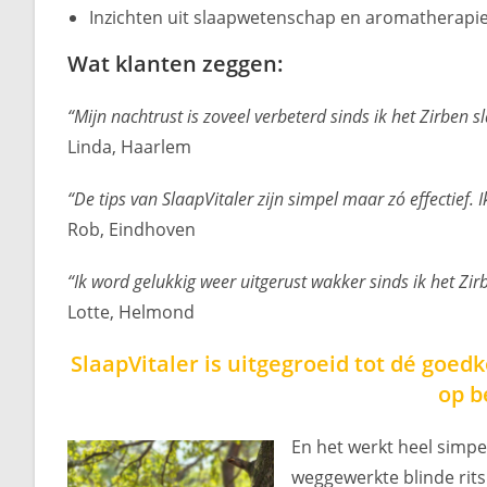
Inzichten uit slaapwetenschap en aromatherapi
Wat klanten zeggen:
“Mijn nachtrust is zoveel verbeterd sinds ik het Zirben
Linda, Haarlem
“De tips van SlaapVitaler zijn simpel maar zó effectief. I
Rob, Eindhoven
“Ik word gelukkig weer uitgerust wakker sinds ik het Zir
Lotte, Helmond
SlaapVitaler is uitgegroeid tot dé goed
op b
En het werkt heel simp
weggewerkte blinde rits