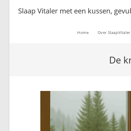
Ga
Slaap Vitaler met een kussen, gevu
naar
inhoud
Home
Over SlaapVitaler
De k