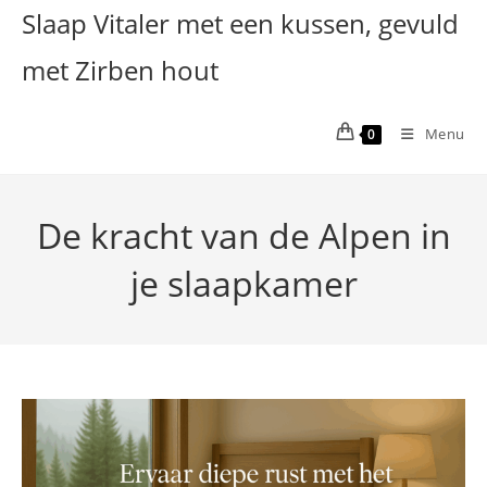
Ga
Slaap Vitaler met een kussen, gevuld
naar
met Zirben hout
inhoud
Menu
0
De kracht van de Alpen in
je slaapkamer