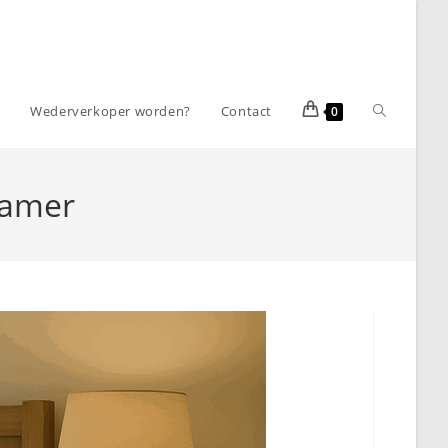
Toggle
m
Wederverkoper worden?
Contact
0
website
kamer
zoeken