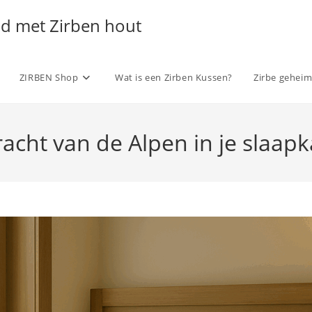
ld met Zirben hout
ZIRBEN Shop
Wat is een Zirben Kussen?
Zirbe gehei
racht van de Alpen in je slaap