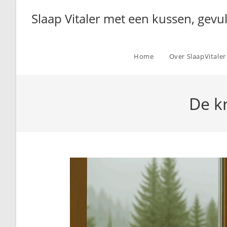
Ga
Slaap Vitaler met een kussen, gevu
naar
inhoud
Home
Over SlaapVitaler
De k