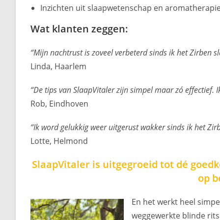
Inzichten uit slaapwetenschap en aromatherapi
Wat klanten zeggen:
“Mijn nachtrust is zoveel verbeterd sinds ik het Zirben
Linda, Haarlem
“De tips van SlaapVitaler zijn simpel maar zó effectief. I
Rob, Eindhoven
“Ik word gelukkig weer uitgerust wakker sinds ik het Zir
Lotte, Helmond
SlaapVitaler is uitgegroeid tot dé goed
op b
En het werkt heel simp
weggewerkte blinde rits