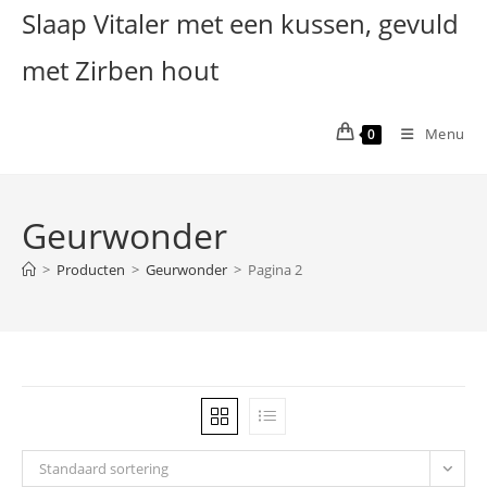
Ga
Slaap Vitaler met een kussen, gevuld
naar
met Zirben hout
inhoud
Menu
0
Geurwonder
>
Producten
>
Geurwonder
>
Pagina 2
Standaard sortering