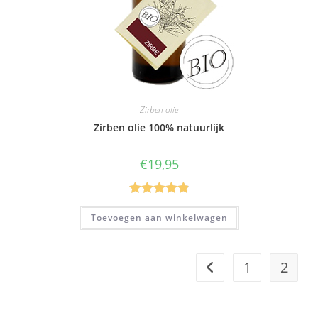
Zirben olie
Zirben olie 100% natuurlijk
€
19,95
Gewaardeer
Toevoegen aan winkelwagen
d
4.89
uit 5
1
2