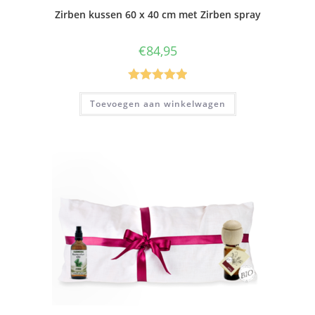
Zirben kussen 60 x 40 cm met Zirben spray
€
84,95
Gewaardeer
Toevoegen aan winkelwagen
d
5.00
uit 5