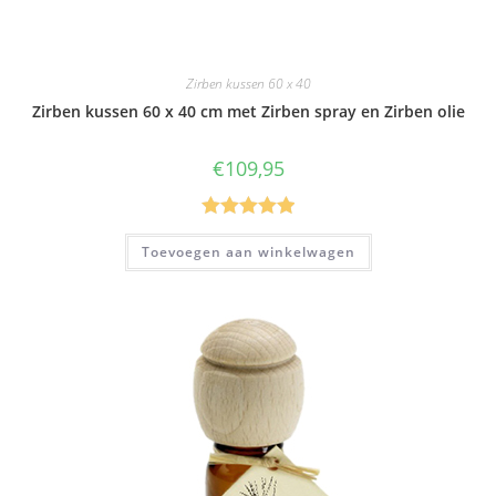
Zirben kussen 60 x 40
Zirben kussen 60 x 40 cm met Zirben spray en Zirben olie
€
109,95
Gewaardeer
Toevoegen aan winkelwagen
d
5.00
uit 5