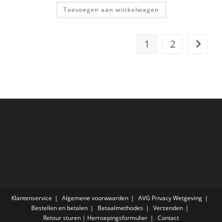
Gewaardeer
Toevoegen aan winkelwagen
d
4.67
uit 5
1
2
Klantenservice
Algemene voorwaarden
AVG Privacy Wetgeving
Bestellen en betalen
Betaalmethodes
Verzenden
Retour sturen | Herroepingsformulier
Contact