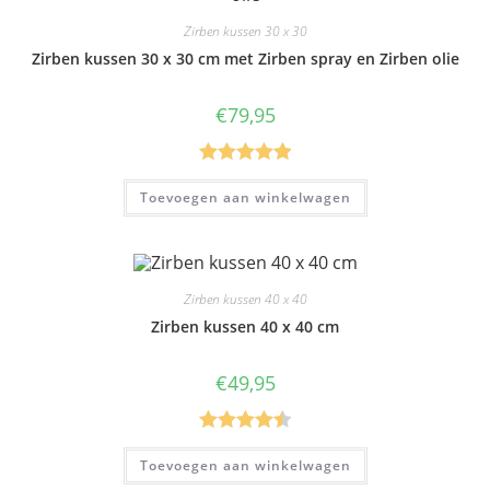
Zirben kussen 30 x 30
Zirben kussen 30 x 30 cm met Zirben spray en Zirben olie
€
79,95
Gewaardeer
Toevoegen aan winkelwagen
d
5.00
uit 5
Zirben kussen 40 x 40
Zirben kussen 40 x 40 cm
€
49,95
Gewaardee
Toevoegen aan winkelwagen
rd
4.50
uit