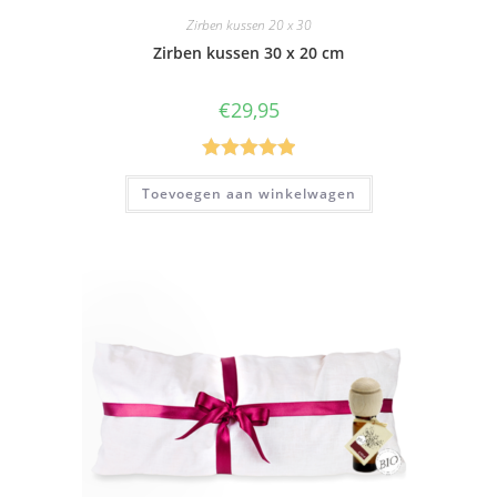
Zirben kussen 20 x 30
Zirben kussen 30 x 20 cm
€
29,95
Gewaardeer
Toevoegen aan winkelwagen
d
5.00
uit 5