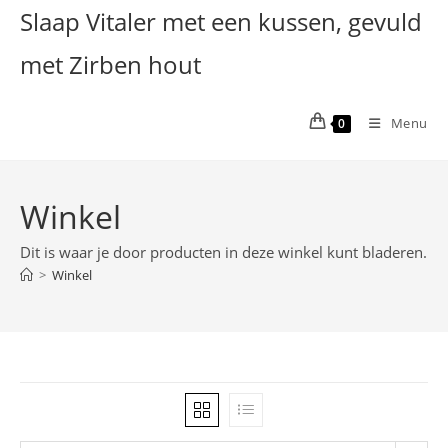
Ga
Slaap Vitaler met een kussen, gevuld
naar
met Zirben hout
inhoud
Menu
0
Winkel
Dit is waar je door producten in deze winkel kunt bladeren.
>
Winkel