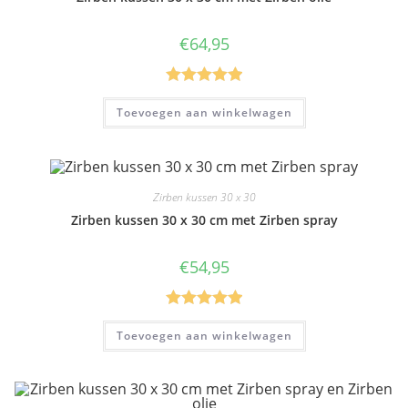
€
64,95
Gewaardeer
Toevoegen aan winkelwagen
d
5.00
uit 5
Zirben kussen 30 x 30
Zirben kussen 30 x 30 cm met Zirben spray
€
54,95
Gewaardeer
Toevoegen aan winkelwagen
d
5.00
uit 5