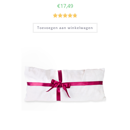
€
17,49
Gewaardeer
Toevoegen aan winkelwagen
d
4.80
uit 5