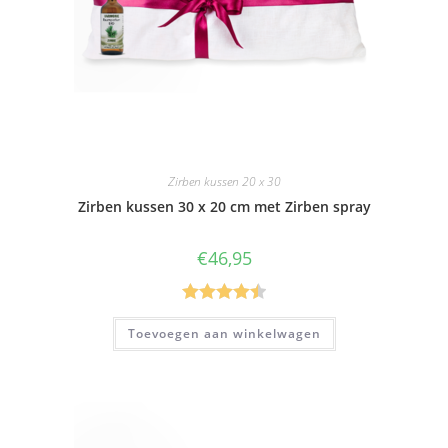
Zirben kussen 20 x 30
Zirben kussen 30 x 20 cm met Zirben spray
€
46,95
Gewaardee
Toevoegen aan winkelwagen
rd
4.50
uit
5