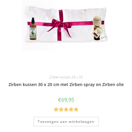
Zirben kussen 20 x 30
Zirben kussen 30 x 20 cm met Zirben spray en Zirben olie
€
69,95
Gewaardeer
Toevoegen aan winkelwagen
d
4.83
uit 5