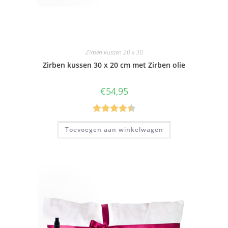
Zirben kussen 20 x 30
Zirben kussen 30 x 20 cm met Zirben olie
€
54,95
Gewaardee
Toevoegen aan winkelwagen
rd
4.50
uit
5