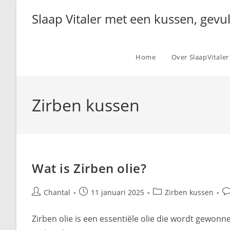
Ga
Slaap Vitaler met een kussen, gevu
naar
inhoud
Home
Over SlaapVitaler
Zirben kussen
Wat is Zirben olie?
Bericht
Bericht
Berichtcategorie:
Be
Chantal
11 januari 2025
Zirben kussen
auteur:
gepubliceerd
re
op:
Zirben olie is een essentiële olie die wordt gewo