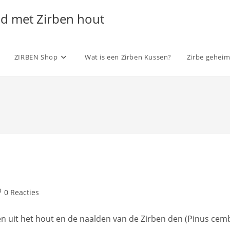
ld met Zirben hout
ZIRBEN Shop
Wat is een Zirben Kussen?
Zirbe gehei
richt
0 Reacties
acties:
nnen uit het hout en de naalden van de Zirben den (Pinus c