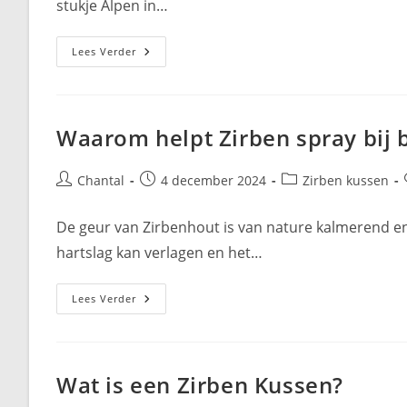
stukje Alpen in…
Wat
Lees Verder
Is
Zirben
Olie?
Waarom helpt Zirben spray bij 
Bericht
Bericht
Berichtcategorie:
Chantal
4 december 2024
Zirben kussen
auteur:
gepubliceerd
op:
De geur van Zirbenhout is van nature kalmerend en h
hartslag kan verlagen en het…
Waarom
Lees Verder
Helpt
Zirben
Spray
Bij
Beter
Slapen?
Wat is een Zirben Kussen?