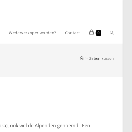
Toggle
m
Wederverkoper worden?
Contact
0
website
>
Zirben kussen
zoeken
embra), ook wel de Alpenden genoemd. Een