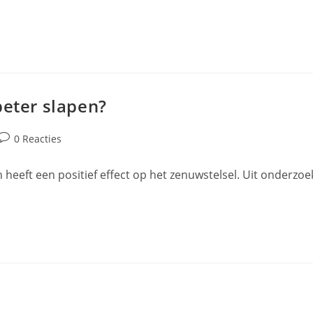
beter slapen?
Bericht
0 Reacties
reacties:
eeft een positief effect op het zenuwstelsel. Uit onderzoeke