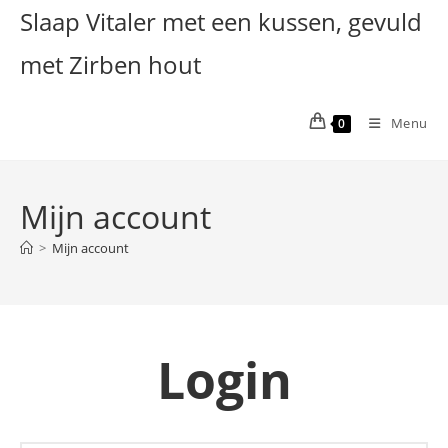
Ga
Slaap Vitaler met een kussen, gevuld
naar
met Zirben hout
inhoud
Menu
0
Mijn account
>
Mijn account
Login