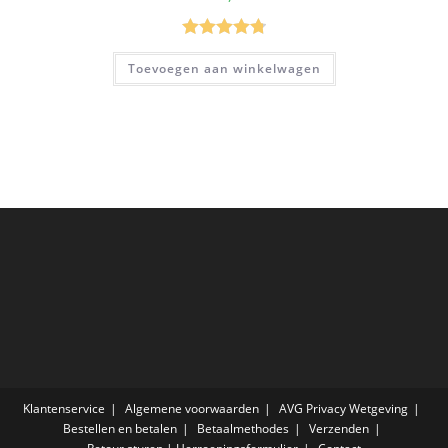
Gewaardeer
Toevoegen aan winkelwagen
d
4.80
uit 5
Klantenservice
Algemene voorwaarden
AVG Privacy Wetgeving
Bestellen en betalen
Betaalmethodes
Verzenden