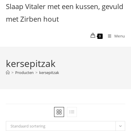
Ga
Slaap Vitaler met een kussen, gevuld
naar
met Zirben hout
inhoud
Menu
0
kersepitzak
>
Producten
>
kersepitzak
Standaard sortering