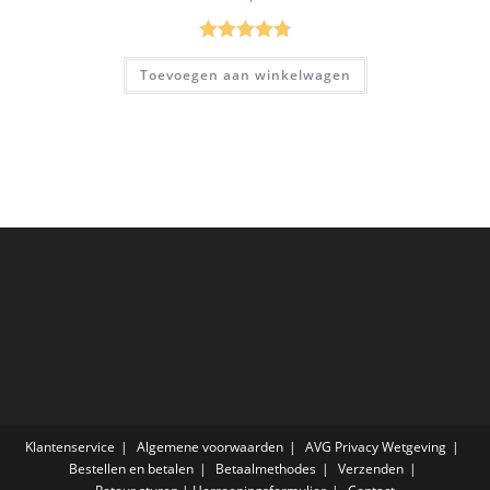
Gewaardeer
Toevoegen aan winkelwagen
d
4.80
uit 5
Klantenservice
Algemene voorwaarden
AVG Privacy Wetgeving
Bestellen en betalen
Betaalmethodes
Verzenden