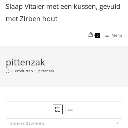
Ga
Slaap Vitaler met een kussen, gevuld
naar
met Zirben hout
inhoud
Menu
0
pittenzak
>
Producten
>
pittenzak
Standaard sortering