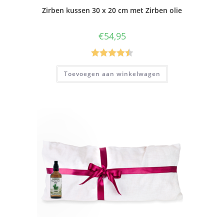
Zirben kussen 30 x 20 cm met Zirben olie
€
54,95
Gewaardee
Toevoegen aan winkelwagen
rd
4.50
uit
5