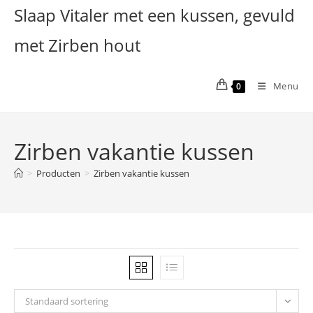
Ga
Slaap Vitaler met een kussen, gevuld
naar
met Zirben hout
inhoud
Menu
0
Zirben vakantie kussen
>
Producten
>
Zirben vakantie kussen
Standaard sortering