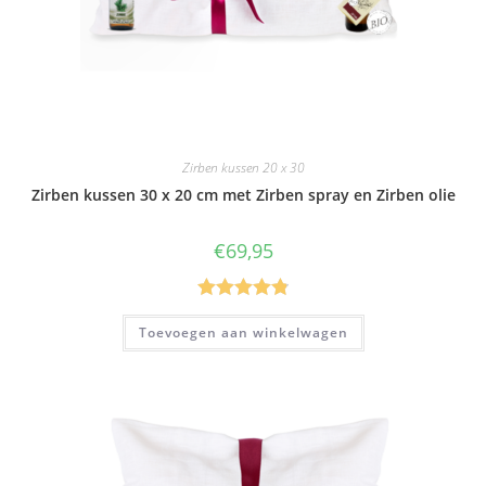
Zirben kussen 20 x 30
Zirben kussen 30 x 20 cm met Zirben spray en Zirben olie
€
69,95
Gewaardeer
Toevoegen aan winkelwagen
d
4.83
uit 5