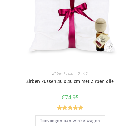
Zirben kussen 40 x 40
Zirben kussen 40 x 40 cm met Zirben olie
€
74,95
Gewaardeer
Toevoegen aan winkelwagen
d
5.00
uit 5