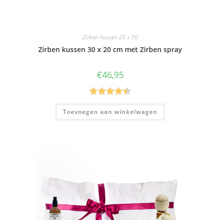
Zirben kussen 20 x 30
Zirben kussen 30 x 20 cm met Zirben spray
€
46,95
Gewaardee
Toevoegen aan winkelwagen
rd
4.50
uit
5